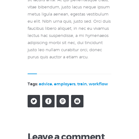
sit iaculis ante. At qui pellentesque class,
vitae bibendum, justo lacus neque ipsum
metus ligula aenean, egestas vestibulum
eu elit. Nibh urna quis, justo sed. Orci duis
faucibus libero aliquet, in nec eu vivamus
lectus hac suspendisse, a mi hymenaeos
adipiscing morbi sit nec, dui tincidunt
justo leo nullam curabitur orci, donec
purus quis auctor a etiam arcu.
Tags:
advice
,
employers
,
train
,
workflow
Leave a comment