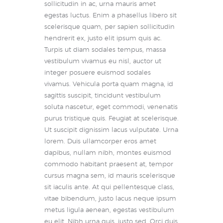
sollicitudin in ac, urna mauris amet
egestas luctus. Enim a phasellus libero sit
scelerisque quam, per sapien sollicitudin
hendrerit ex, justo elit ipsum quis ac.
Turpis ut diam sodales tempus, massa
vestibulum vivamus eu nisl, auctor ut
integer posuere euismod sodales
vivamus. Vehicula porta quam magna, id
sagittis suscipit, tincidunt vestibulum
soluta nascetur, eget commodi, venenatis
purus tristique quis. Feugiat at scelerisque.
Ut suscipit dignissim lacus vulputate. Urna
lorem. Duis ullamcorper eros amet
dapibus, nullam nibh, montes euismod
commodo habitant praesent at, tempor
cursus magna sem, id mauris scelerisque
sit iaculis ante. At qui pellentesque class,
vitae bibendum, justo lacus neque ipsum
metus ligula aenean, egestas vestibulum
eu elit. Nibh urna quis, justo sed. Orci duis