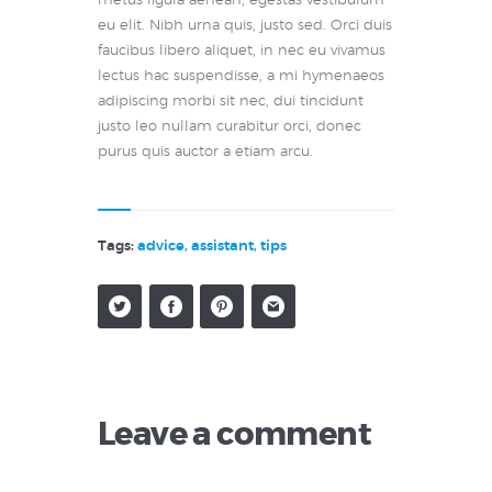
metus ligula aenean, egestas vestibulum
eu elit. Nibh urna quis, justo sed. Orci duis
faucibus libero aliquet, in nec eu vivamus
lectus hac suspendisse, a mi hymenaeos
adipiscing morbi sit nec, dui tincidunt
justo leo nullam curabitur orci, donec
purus quis auctor a etiam arcu.
Tags:
advice
,
assistant
,
tips
Leave a comment